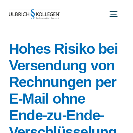
Zum
Inhalt
Toggl
springen
Navig
Startseite
Hohes Risiko bei
Die Kanzlei
Versendung von
Rechtsgebiete
Rechnungen per
Rechtsanwälte
Referenzen
E-Mail ohne
Aktuelles
Ende-zu-Ende-
Karriere
Verschlüsselung