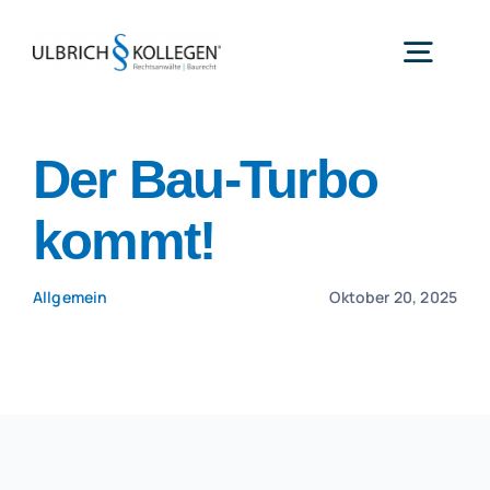
Zum
Inhalt
Toggl
springen
Navig
Startseite
Der Bau-Turbo
Die Kanzlei
kommt!
Rechtsgebiete
Rechtsanwälte
Allgemein
Oktober 20, 2025
Referenzen
Aktuelles
Karriere